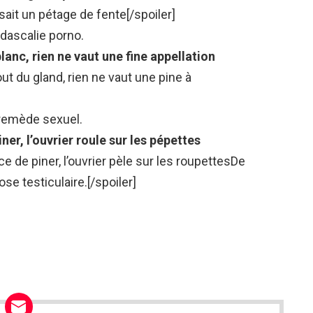
isait un pétage de fente[/spoiler]
idascalie porno.
lanc, rien ne vaut une fine appellation
out du gland, rien ne vaut une pine à
 remède sexuel.
ner, l’ouvrier roule sur les pépettes
e de piner, l’ouvrier pèle sur les roupettes
De
ose testiculaire.[/spoiler]