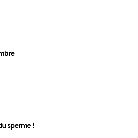
embre
 du sperme !