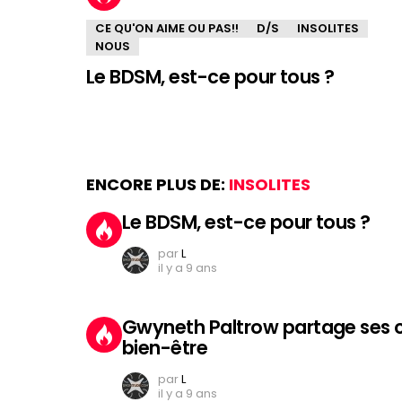
CE QU'ON AIME OU PAS!!
D/S
INSOLITES
NOUS
Le BDSM, est-ce pour tous ?
ENCORE PLUS DE:
INSOLITES
Le BDSM, est-ce pour tous ?
par
L
il y a 9 ans
Gwyneth Paltrow partage ses co
bien-être
par
L
il y a 9 ans