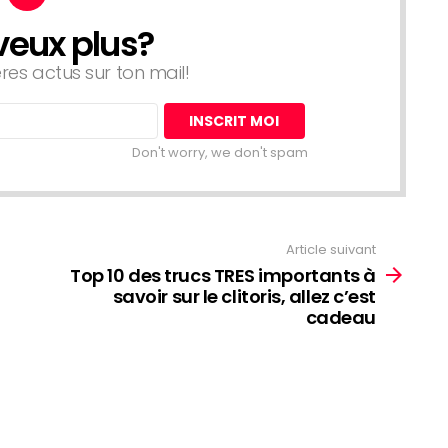
veux plus?
ères actus sur ton mail!
Don't worry, we don't spam
Article suivant
Top 10 des trucs TRES importants à
savoir sur le clitoris, allez c’est
cadeau