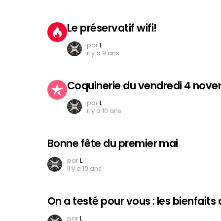
Le préservatif wifi!
par
L
il y a 9 ans
Coquinerie du vendredi 4 nov
par
L
il y a 10 ans
Bonne fête du premier mai
par
L
il y a 10 ans
On a testé pour vous : les bienfaits
par
L