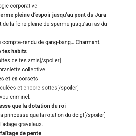
ogie corporative
a ferme pleine d’espoir jusqu’au pont du Jura
ent de la foire pleine de sperme jusqu’au ras du
au compte-rendu de gang-bang… Charmant.
e tes habits
 bites de tes amis[/spoiler]
ranlette collective.
es et en corsets
enculées et encore sottes[/spoiler]
veu criminel.
esse que la dotation du roi
a princesse que la rotation du doigt[/spoiler]
l’adage graveleux.
 faîtage de pente