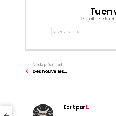
Tu en 
NEWSLETTER
Reçoit les derni
Adresse
Email:
Article précédent
See
more
Des nouvelles…
Ecrit par
L