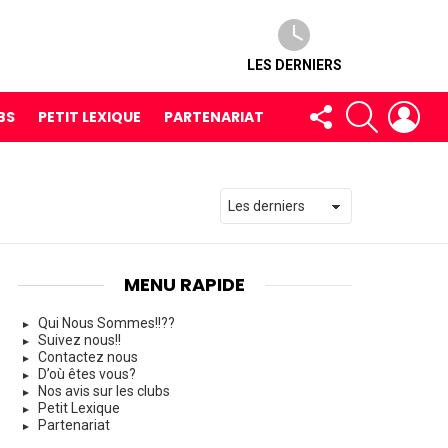
LES DERNIERS
FOLLOW
RECHERCH
LOG
BS
PETIT LEXIQUE
PARTENARIAT
US
MENU RAPIDE
Qui Nous Sommes!!??
Suivez nous!!
Contactez nous
D’où êtes vous?
Nos avis sur les clubs
Petit Lexique
Partenariat