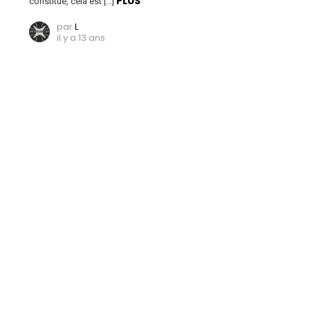
PLUS
constitué, cela est […]
par
L
il y a 13 ans