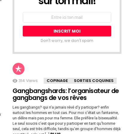
sur ton mail!
Adresse
Email:
Don't worry, we don't spam
314
Views
COPINAGE
SORTIES COQUINES
Gangbangshards: l’organisateur de
gangbangs de vos rêves
Les gangbangs? qui n’a jamais révé d’y participer? enfin
surtout les hommes en tout cas. Pour moi c’était un fantasme,
i
un délire mais pas pour ma femme. Elle préfère la bisexualité.
Le seul soucis c’est que pour y participer en tant qu’homme
seul, cela est très difficile, tandis qu’en groupe d’hommes déjà