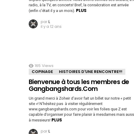
radio, à la TV, en concerts! Bref, la consécration est arrivée
PLUS
(enfin c’était il y a un mois).
par
L
il y a 12 ans
165
Views
COPINAGE
HISTOIRES D'UNE RENCONTRE!!!
Bienvenue à tous les membres de
Gangbangshards.Com
Un grand merci à Zoheir d’avoir fait un billet sur notre « petit
site »! N’hésitez pas à visiter régulièrement
www.gangbangshards.com pour voir les folies que Z est
capable d’organiser pour faire plaisir à mesdames mais auss
PLUS
à messieurs!
par
L