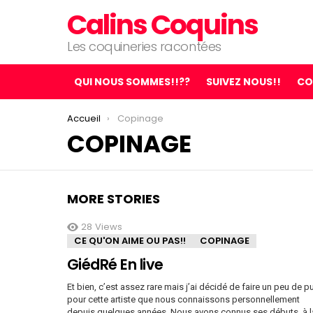
Calins Coquins
Les coquineries racontées
QUI NOUS SOMMES!!??
SUIVEZ NOUS!!
CO
You are here:
Accueil
Copinage
COPINAGE
MORE STORIES
28
Views
CE QU'ON AIME OU PAS!!
COPINAGE
GiédRé En live
Et bien, c’est assez rare mais j’ai décidé de faire un peu de p
pour cette artiste que nous connaissons personnellement
depuis quelques années. Nous avons connus ses débuts, à l