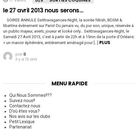
17
Views
D/S
SORTIES COQUINES
le 27 avril 2013 nous serons…
SOIREE ANNULE SeXtravagances-Night, la soirée fétish, BDSM &
libertine évènement sur Paris! Du jamais vu, du pur son, unique, réservée à
un public majeur, averti, joueur et looké only… SeXtravagances-Night, le
Samedi 27 Avril 2013, c’est à partir de 22h et à 15mn de la porte d’Orléans:
PLUS
> un manoir éphémère, entièrement aménagé pour […]
par
B
il y a 13 ans
MENU RAPIDE
Qui Nous Sommes!!??
Suivez nous!!
Contactez nous
D’où êtes vous?
Nos avis sur les clubs
Petit Lexique
Partenariat