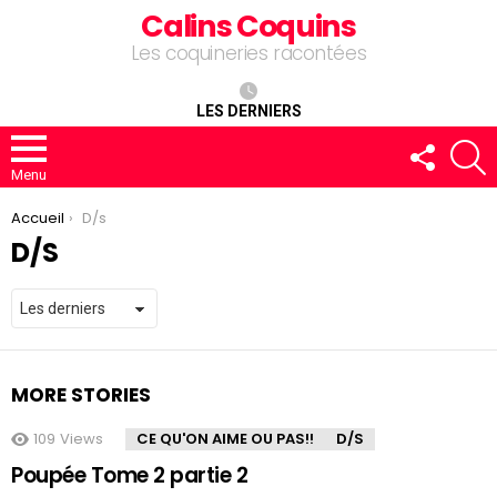
Calins Coquins
Les coquineries racontées
LES DERNIERS
FOLLOW
R
US
Menu
You are here:
Accueil
D/s
D/S
MORE STORIES
109
Views
CE QU'ON AIME OU PAS!!
D/S
Poupée Tome 2 partie 2