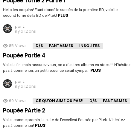
Poupée Tome 2 Partie 1
Hello les coquins! Etant donné le succès de la première BD, voici le
PLUS
second tome de la BD de Pitek!
par
L
il y a 12 ans
85
Views
D/S
FANTASMES
INSOLITES
Poupée Partie 4
Voila la fin! mais rassurez vous, on a d’autres albums en stock!!!! N’hésitez
PLUS
pas à commenter, un petit retour ce serait sympa!
par
L
il y a 12 ans
69
Views
CE QU'ON AIME OU PAS!!
D/S
FANTASMES
Poupée PArtie 2
Voila, comme promis, la suite de l’excellent Poupée par Pitek. N’hésitez
PLUS
pas à commenter!