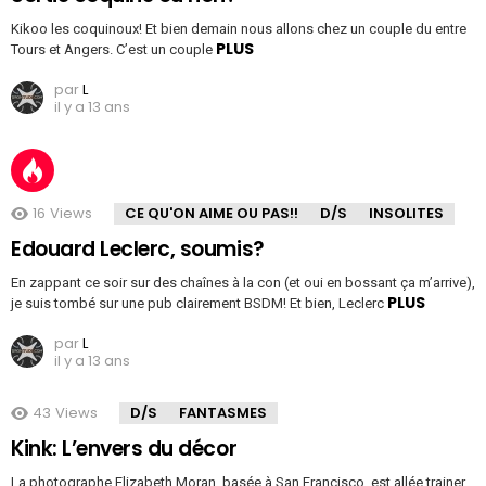
Kikoo les coquinoux! Et bien demain nous allons chez un couple du entre
PLUS
Tours et Angers. C’est un couple
par
L
il y a 13 ans
16
Views
CE QU'ON AIME OU PAS!!
D/S
INSOLITES
Edouard Leclerc, soumis?
En zappant ce soir sur des chaînes à la con (et oui en bossant ça m’arrive),
PLUS
je suis tombé sur une pub clairement BSDM! Et bien, Leclerc
par
L
il y a 13 ans
43
Views
D/S
FANTASMES
Kink: L’envers du décor
La photographe Elizabeth Moran, basée à San Francisco, est allée trainer