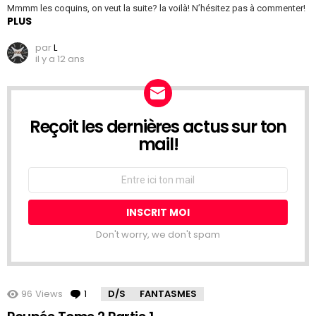
Mmmm les coquins, on veut la suite? la voilà! N’hésitez pas à commenter!
PLUS
par
L
il y a 12 ans
Reçoit les dernières actus sur ton
NEWSLETTER
mail!
Adresse
Email:
Don't worry, we don't spam
96
Views
1
Comment
D/S
FANTASMES