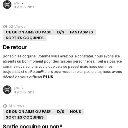
par
L
il y a 12 ans
52
Views
CE QU'ON AIME OU PAS!!
D/S
FANTASMES
SORTIES COQUINES
De retour
Bonsoir les coquins, Comme vous avez pu le constater, nous avons été
absents un bon moment pour des raisons personnelles. Tout n’a pas été
comme nous aurions voulu que cela se passe! mais nous sommes
toujours là et de Retour!!! alors pour vous faire un peu plaisir, nous avons
PLUS
décidé de vous diffuser
par
L
il y a 12 ans
51
Views
CE QU'ON AIME OU PAS!!
D/S
NOUS
SORTIES COQUINES
Sortie coquine ou non?