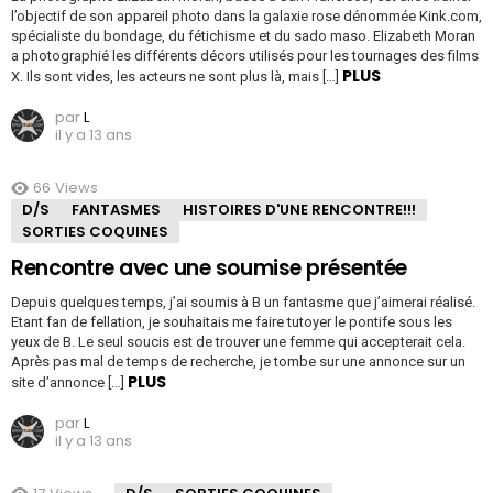
l’objectif de son appareil photo dans la galaxie rose dénommée Kink.com,
spécialiste du bondage, du fétichisme et du sado maso. Elizabeth Moran
a photographié les différents décors utilisés pour les tournages des films
PLUS
X. Ils sont vides, les acteurs ne sont plus là, mais […]
par
L
il y a 13 ans
66
Views
D/S
FANTASMES
HISTOIRES D'UNE RENCONTRE!!!
SORTIES COQUINES
Rencontre avec une soumise présentée
Depuis quelques temps, j’ai soumis à B un fantasme que j’aimerai réalisé.
Etant fan de fellation, je souhaitais me faire tutoyer le pontife sous les
yeux de B. Le seul soucis est de trouver une femme qui accepterait cela.
Après pas mal de temps de recherche, je tombe sur une annonce sur un
PLUS
site d’annonce […]
par
L
il y a 13 ans