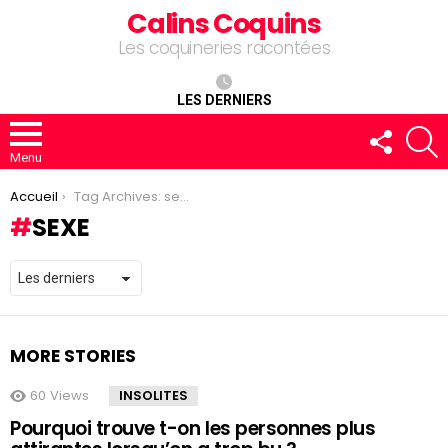
Calins Coquins
Les coquineries racontées
LES DERNIERS
FOLLOW
R
US
Menu
You are here:
Accueil
Tag Archives: sexe
SEXE
MORE STORIES
60
Views
INSOLITES
Pourquoi trouve t-on les personnes plus