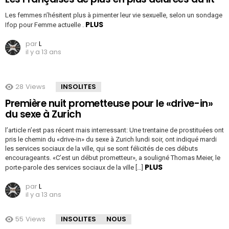
Les femmes n’hésitent plus à pimenter leur vie sexuelle, selon un sondage
PLUS
Ifop pour Femme actuelle .
par
L
il y a 13 ans
28
Views
INSOLITES
Première nuit prometteuse pour le «drive-in»
du sexe à Zurich
l’article n’est pas récent mais interressant: Une trentaine de prostituées ont
pris le chemin du «drive-in» du sexe à Zurich lundi soir, ont indiqué mardi
les services sociaux de la ville, qui se sont félicités de ces débuts
encourageants. «C’est un début prometteur», a souligné Thomas Meier, le
PLUS
porte-parole des services sociaux de la ville […]
par
L
il y a 13 ans
55
Views
INSOLITES
NOUS