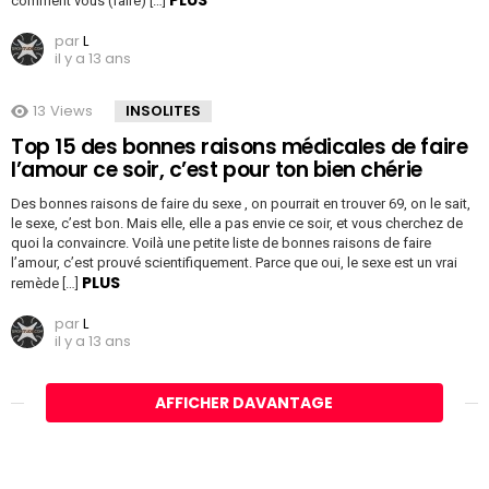
PLUS
comment vous (faire) […]
par
L
il y a 13 ans
13
Views
INSOLITES
Top 15 des bonnes raisons médicales de faire
l’amour ce soir, c’est pour ton bien chérie
Des bonnes raisons de faire du sexe , on pourrait en trouver 69, on le sait,
le sexe, c’est bon. Mais elle, elle a pas envie ce soir, et vous cherchez de
quoi la convaincre. Voilà une petite liste de bonnes raisons de faire
l’amour, c’est prouvé scientifiquement. Parce que oui, le sexe est un vrai
PLUS
remède […]
par
L
il y a 13 ans
AFFICHER DAVANTAGE