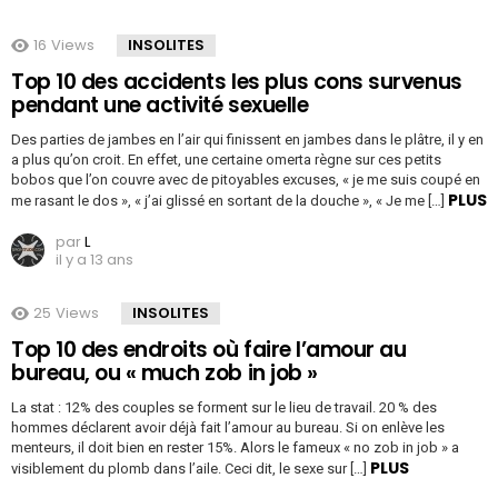
16
Views
INSOLITES
Top 10 des accidents les plus cons survenus
pendant une activité sexuelle
Des parties de jambes en l’air qui finissent en jambes dans le plâtre, il y en
a plus qu’on croit. En effet, une certaine omerta règne sur ces petits
bobos que l’on couvre avec de pitoyables excuses, « je me suis coupé en
PLUS
me rasant le dos », « j’ai glissé en sortant de la douche », « Je me […]
par
L
il y a 13 ans
25
Views
INSOLITES
Top 10 des endroits où faire l’amour au
bureau, ou « much zob in job »
La stat : 12% des couples se forment sur le lieu de travail. 20 % des
hommes déclarent avoir déjà fait l’amour au bureau. Si on enlève les
menteurs, il doit bien en rester 15%. Alors le fameux « no zob in job » a
PLUS
visiblement du plomb dans l’aile. Ceci dit, le sexe sur […]