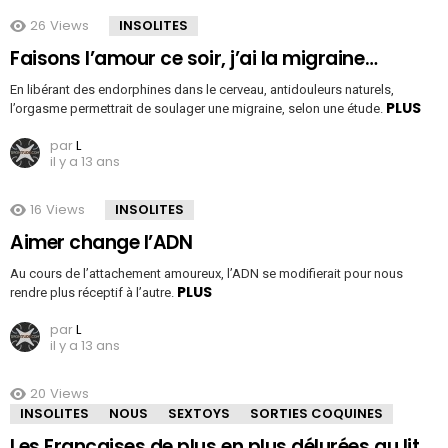
26
Views
INSOLITES
Faisons l’amour ce soir, j’ai la migraine…
En libérant des endorphines dans le cerveau, antidouleurs naturels,
PLUS
l’orgasme permettrait de soulager une migraine, selon une étude.
par
L
il y a 13 ans
16
Views
INSOLITES
Aimer change l’ADN
Au cours de l’attachement amoureux, l’ADN se modifierait pour nous
PLUS
rendre plus réceptif à l’autre.
par
L
il y a 13 ans
20
Views
INSOLITES
NOUS
SEXTOYS
SORTIES COQUINES
Les Françaises de plus en plus délurées au lit