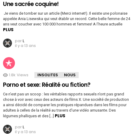
Une sacrée coquine!
Je viens de tomber sur un article (Merci internet!). Il existe une polonaise
appelée Ania Lisewska qui veut établir un record. Cette belle femme de 24
ans veut coucher avec 100 000 hommes et femmes! A l’heure actuelle
PLUS
par
L
il y a 13 ans
1.8k
Views
INSOLITES
NOUS
Porno et sexe: Réalité ou fiction?
Ce n’est pas un scoop : les véritables rapports sexuels n’ont pas grand
chose à voir avec ceux des acteurs de films X. Une société de production
a ainsi décidé de comparer les pratiques répandues dans les films pour
adultes à celles de la réalité au travers d’une vidéo amusante. Des
PLUS
légumes phalliques et des […]
par
L
il y a 13 ans