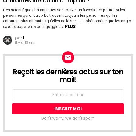
attirantes lorsqu’on a trop bu ?
Des scientifiques britanniques sont parvenus à expliquer pourquoi les
personnes qui ont trop bu trouvent toujours les personnes qui les
entourent plus attirantes qu’elles ne le sont. Un phénomène que les anglo-
PLUS
saxons appellent « beer goggles ».
par
L
il y a 13 ans
Reçoit les dernières actus sur ton
NEWSLETTER
mail!
Adresse
Email:
Don't worry, we don't spam