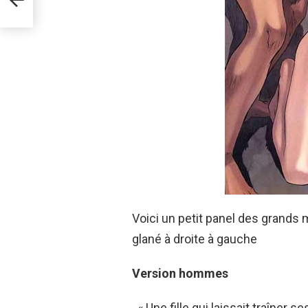
Voici un petit panel des grands 
glané à droite à gauche
Version hommes
. « Une fille qui laissait traîner s