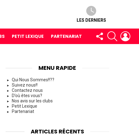
LES DERNIERS
FOLLOW
RECHERCH
LOG
BS
PETIT LEXIQUE
PARTENARIAT
US
MENU RAPIDE
Qui Nous Sommes!!??
Suivez nous!!
Contactez nous
D’où êtes vous?
Nos avis sur les clubs
Petit Lexique
Partenariat
ARTICLES RÉCENTS