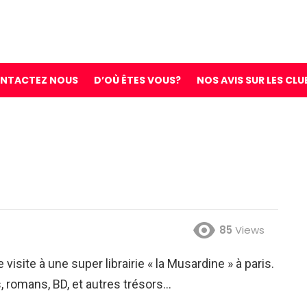
NTACTEZ NOUS
D’OÙ ÊTES VOUS?
NOS AVIS SUR LES CLU
85
Views
 visite à une super librairie « la Musardine » à paris.
s, romans, BD, et autres trésors…