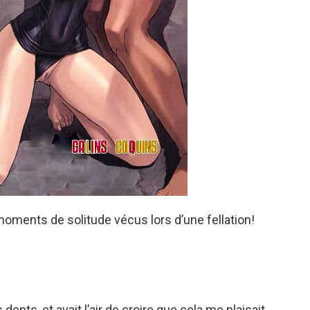
moments de solitude vécus lors d’une fellation!
es dents, et avait l’air de croire que cela me plaisait…