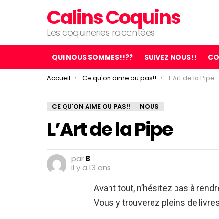
Calins Coquins
Les coquineries racontées
QUI NOUS SOMMES!!??
SUIVEZ NOUS!!
CO
You are here:
Accueil
Ce qu'on aime ou pas!!
L’Art de la Pipe
CE QU'ON AIME OU PAS!!
NOUS
L’Art de la Pipe
par
B
il y a 13 ans
Avant tout, n’hésitez pas à rendre
Vous y trouverez pleins de livre