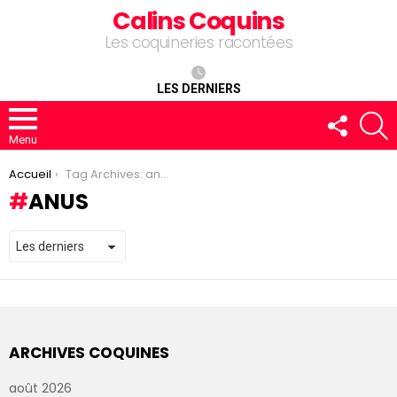
Calins Coquins
Les coquineries racontées
LES DERNIERS
FOLLOW
R
US
Menu
You are here:
Accueil
Tag Archives: anus
ANUS
ARCHIVES COQUINES
août 2026