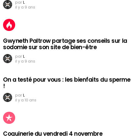
par
L
il y a 9 ans
Gwyneth Paltrow partage ses conseils sur la
sodomie sur son site de bien-être
par
L
il y a 9 ans
On a testé pour vous : les bienfaits du sperme
!
par
L
il y a 10 ans
Coquinerie du vendredi 4 novembre