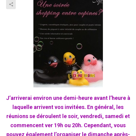
J’arriverai environ une demi-heure avant l’heure à
laquelle arrivent vos invitées. En général, les
réunions se déroulent le soir, vendredi, samedi et
commencent ver 19h ou 20h. Cependant, vous
pouvez également l’organiser le dimanche après-