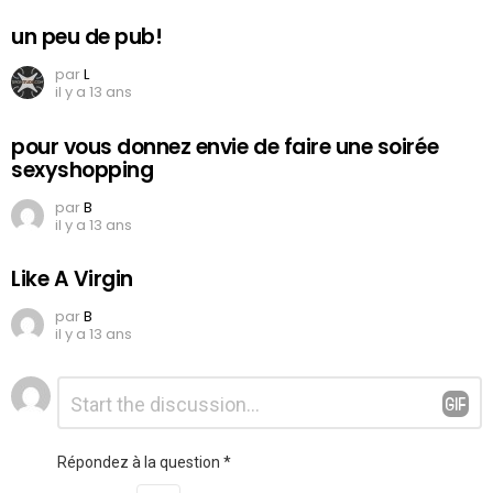
un peu de pub!
par
L
il y a 13 ans
pour vous donnez envie de faire une soirée
sexyshopping
par
B
il y a 13 ans
Like A Virgin
par
B
il y a 13 ans
Laisser
Commentaire
*
un
commentaire
Répondez à la question
*