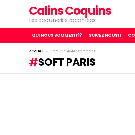
Calins Coquins
Les coquineries racontées
QUI NOUS SOMMES!!??
SUIVEZ NOUS!!
CO
You are here:
Accueil
Tag Archives: soft paris
SOFT PARIS