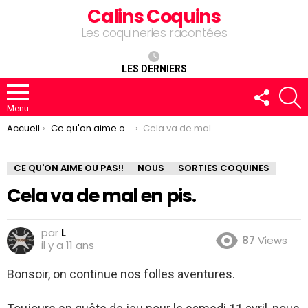
Calins Coquins
Les coquineries racontées
LES DERNIERS
FOLLOW
R
US
Menu
You are here:
Accueil
Ce qu'on aime ou pas!!
Cela va de mal en pis.
CE QU'ON AIME OU PAS!!
NOUS
SORTIES COQUINES
Cela va de mal en pis.
par
L
87
Views
il y a 11 ans
Bonsoir, on continue nos folles aventures.