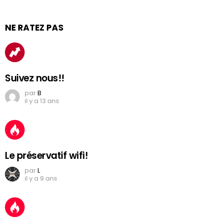
NE RATEZ PAS
Suivez nous!!
par
B
il y a 13 ans
Le préservatif wifi!
par
L
il y a 9 ans