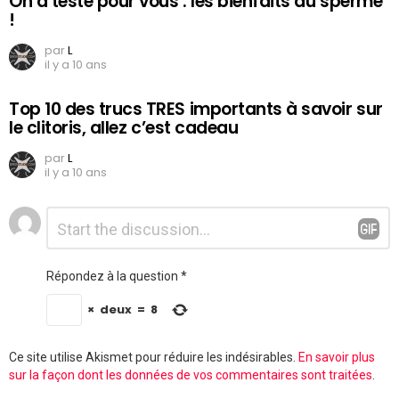
On a testé pour vous : les bienfaits du sperme
!
par
L
il y a 10 ans
Top 10 des trucs TRES importants à savoir sur
le clitoris, allez c’est cadeau
par
L
il y a 10 ans
Laisser
Commentaire
*
un
commentaire
Répondez à la question
*
×
deux
=
8
Ce site utilise Akismet pour réduire les indésirables.
En savoir plus
sur la façon dont les données de vos commentaires sont traitées
.