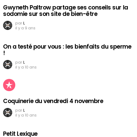
Gwyneth Paltrow partage ses conseils sur la
sodomie sur son site de bien-être
par
L
il y a 9 ans
On a testé pour vous : les bienfaits du sperme
!
par
L
il y a 10 ans
Coquinerie du vendredi 4 novembre
par
L
il y a 10 ans
Petit Lexique