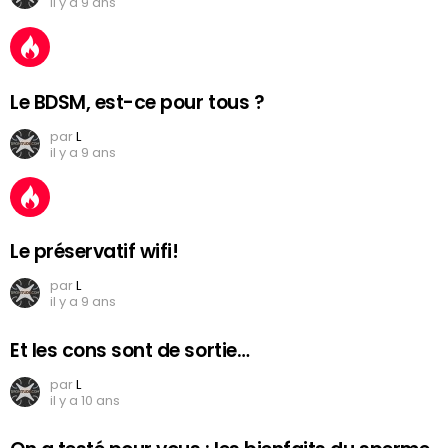
il y a 9 ans
Le BDSM, est-ce pour tous ?
par
L
il y a 9 ans
Le préservatif wifi!
par
L
il y a 9 ans
Et les cons sont de sortie…
par
L
il y a 10 ans