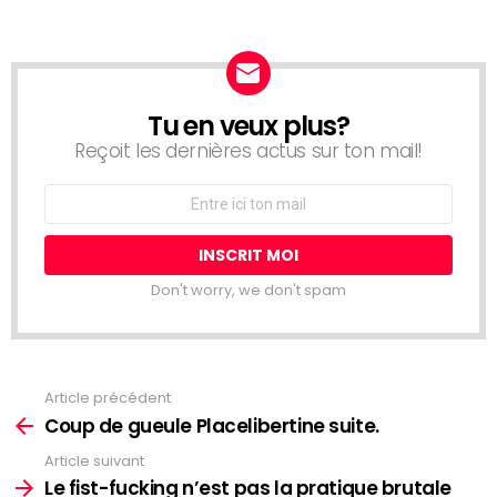
Tu en veux plus?
NEWSLETTER
Reçoit les dernières actus sur ton mail!
Adresse
Email:
Don't worry, we don't spam
Article précédent
See
more
Coup de gueule Placelibertine suite.
Article suivant
Le fist-fucking n’est pas la pratique brutale