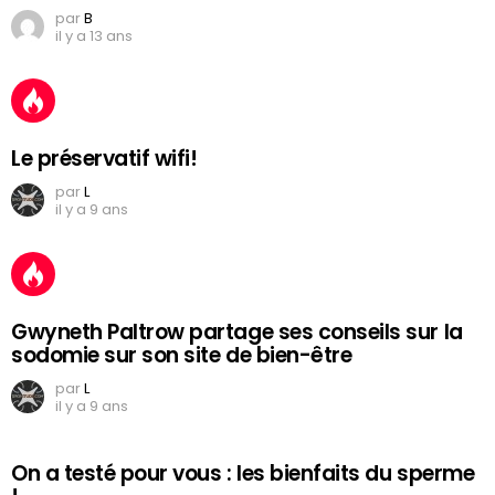
par
B
il y a 13 ans
Le préservatif wifi!
par
L
il y a 9 ans
Gwyneth Paltrow partage ses conseils sur la
sodomie sur son site de bien-être
par
L
il y a 9 ans
On a testé pour vous : les bienfaits du sperme