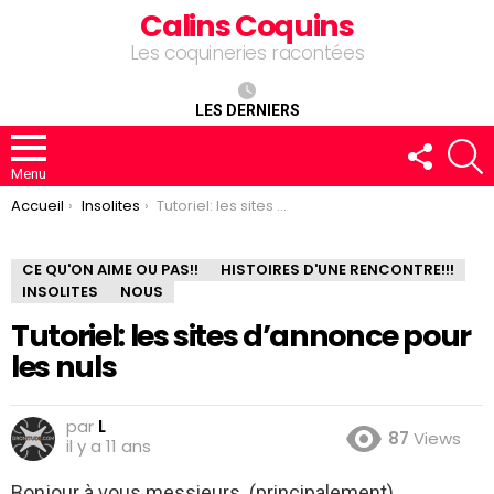
Calins Coquins
Les coquineries racontées
LES DERNIERS
FOLLOW
R
US
Menu
You are here:
Accueil
Insolites
Tutoriel: les sites d’annonce pour les nuls
CE QU'ON AIME OU PAS!!
HISTOIRES D'UNE RENCONTRE!!!
INSOLITES
NOUS
Tutoriel: les sites d’annonce pour
les nuls
par
L
87
Views
il y a 11 ans
Bonjour à vous messieurs (principalement)