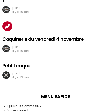
!
par
L
il y a 10 ans
Coquinerie du vendredi 4 novembre
par
L
il y a 10 ans
Petit Lexique
par
L
il y a 13 ans
MENU RAPIDE
Qui Nous Sommes!!??
Suivez nous!!