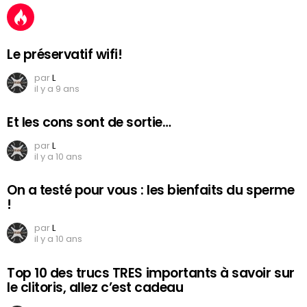
Le préservatif wifi!
par
L
il y a 9 ans
Et les cons sont de sortie…
par
L
il y a 10 ans
On a testé pour vous : les bienfaits du sperme
!
par
L
il y a 10 ans
Top 10 des trucs TRES importants à savoir sur
le clitoris, allez c’est cadeau