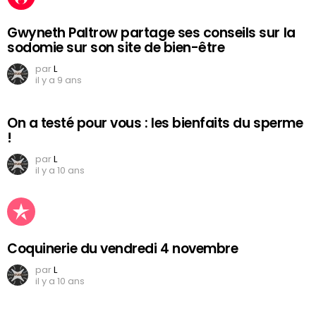
Gwyneth Paltrow partage ses conseils sur la
sodomie sur son site de bien-être
par
L
il y a 9 ans
On a testé pour vous : les bienfaits du sperme
!
par
L
il y a 10 ans
Coquinerie du vendredi 4 novembre
par
L
il y a 10 ans