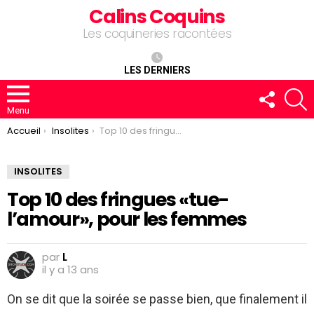
Calins Coquins
Les coquineries racontées
LES DERNIERS
FOLLOW
R
US
Menu
You are here:
Accueil
Insolites
Top 10 des fringues «tue-l’amour», pour les femmes
INSOLITES
Top 10 des fringues «tue-
l’amour», pour les femmes
par
L
il y a 13 ans
On se dit que la soirée se passe bien, que finalement il