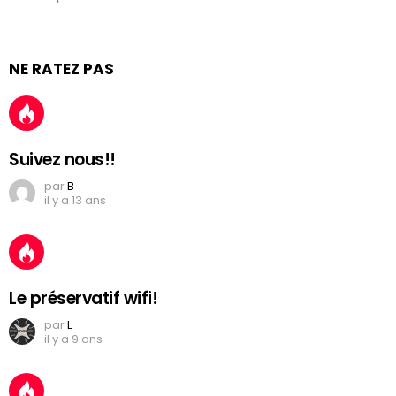
NE RATEZ PAS
Suivez nous!!
par
B
il y a 13 ans
Le préservatif wifi!
par
L
il y a 9 ans