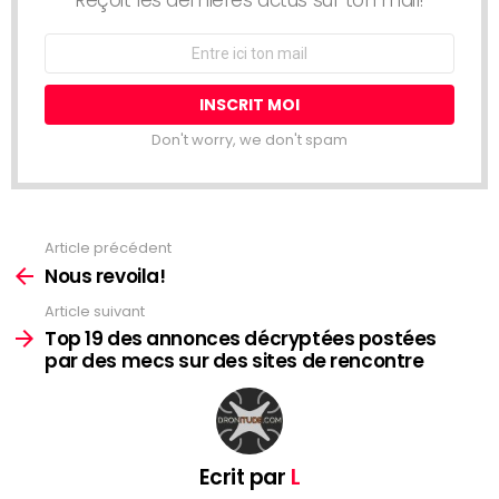
Reçoit les dernières actus sur ton mail!
Adresse
Email:
Don't worry, we don't spam
Article précédent
See
more
Nous revoila!
Article suivant
Top 19 des annonces décryptées postées
par des mecs sur des sites de rencontre
Ecrit par
L