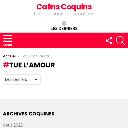
Calins Coquins
Les coquineries racontées
LES DERNIERS
FOLLOW
R
US
Menu
You are here:
Accueil
Tag Archives: tue l’amour
TUE L’AMOUR
ARCHIVES COQUINES
août 2026