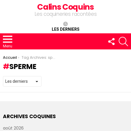
Calins Coquins
Les coquineries racontées
LES DERNIERS
FOLLOW
R
US
Menu
You are here:
Accueil
Tag Archives: sperme
SPERME
ARCHIVES COQUINES
août 2026