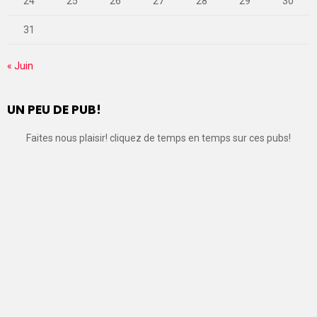
24
25
26
27
28
29
30
31
« Juin
UN PEU DE PUB!
Faites nous plaisir! cliquez de temps en temps sur ces pubs!