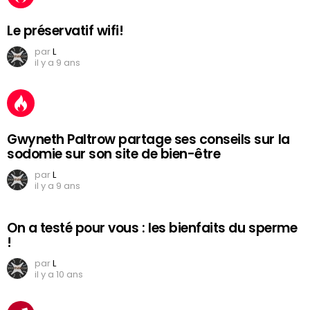
Le préservatif wifi!
par
L
il y a 9 ans
Gwyneth Paltrow partage ses conseils sur la
sodomie sur son site de bien-être
par
L
il y a 9 ans
On a testé pour vous : les bienfaits du sperme
!
par
L
il y a 10 ans