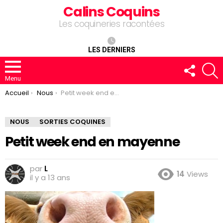
Calins Coquins
Les coquineries racontées
LES DERNIERS
FOLLOW
R
US
Menu
You are here:
Accueil
Nous
Petit week end en mayenne
NOUS
SORTIES COQUINES
Petit week end en mayenne
par
L
14
Views
il y a 13 ans