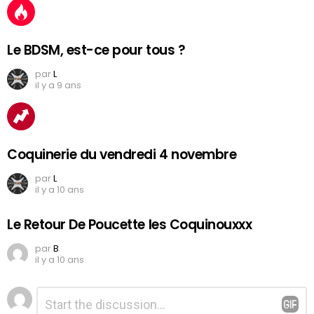
Le BDSM, est-ce pour tous ?
par
L
il y a 9 ans
Coquinerie du vendredi 4 novembre
par
L
il y a 10 ans
Le Retour De Poucette les Coquinouxxx
par
B
il y a 10 ans
Laisser
Commentaire
*
un