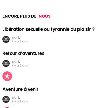
ENCORE PLUS DE:
NOUS
Libération sexuelle ou tyrannie du plaisir ?
par
L
il y a 8 ans
Retour d’aventures
par
L
il y a 9 ans
Aventure à venir
par
L
il y a 9 ans