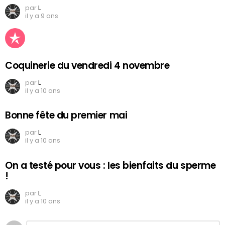
par
L
il y a 9 ans
Coquinerie du vendredi 4 novembre
par
L
il y a 10 ans
Bonne fête du premier mai
par
L
il y a 10 ans
On a testé pour vous : les bienfaits du sperme
!
par
L
il y a 10 ans
Commentaire