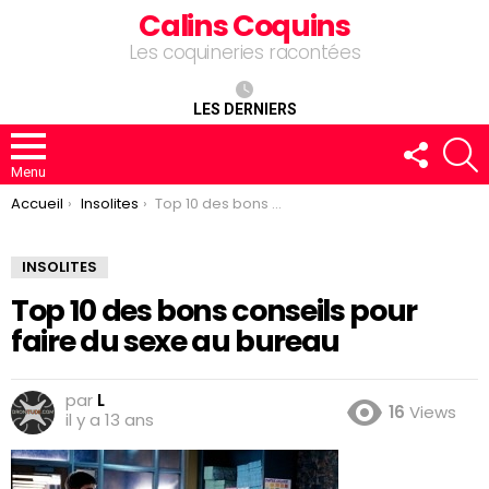
Calins Coquins
Les coquineries racontées
LES DERNIERS
FOLLOW
R
US
Menu
You are here:
Accueil
Insolites
Top 10 des bons conseils pour faire du sexe au bureau
INSOLITES
Top 10 des bons conseils pour
faire du sexe au bureau
par
L
16
Views
il y a 13 ans