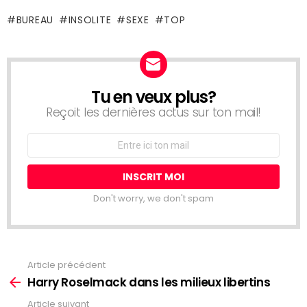
BUREAU
INSOLITE
SEXE
TOP
Tu en veux plus?
NEWSLETTER
Reçoit les dernières actus sur ton mail!
Adresse
Email:
Don't worry, we don't spam
Article précédent
See
more
Harry Roselmack dans les milieux libertins
Article suivant