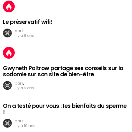
Le préservatif wifi!
par
L
il y a 9 ans
Gwyneth Paltrow partage ses conseils sur la
sodomie sur son site de bien-être
par
L
il y a 9 ans
On a testé pour vous : les bienfaits du sperme
!
par
L
il y a 10 ans