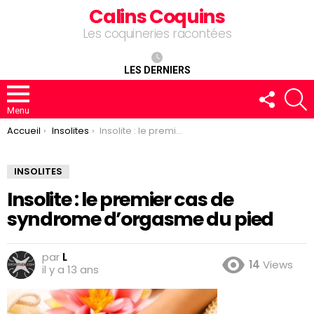
Calins Coquins
Les coquineries racontées
LES DERNIERS
FOLLOW
R
US
Menu
You are here:
Accueil
Insolites
Insolite : le premier cas de syndrome d’orgasme du pied
INSOLITES
Insolite : le premier cas de
syndrome d’orgasme du pied
par
L
14
Views
il y a 13 ans