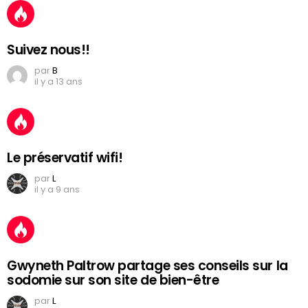
Suivez nous!!
par
B
il y a 13 ans
Le préservatif wifi!
par
L
il y a 9 ans
Gwyneth Paltrow partage ses conseils sur la
sodomie sur son site de bien-être
par
L