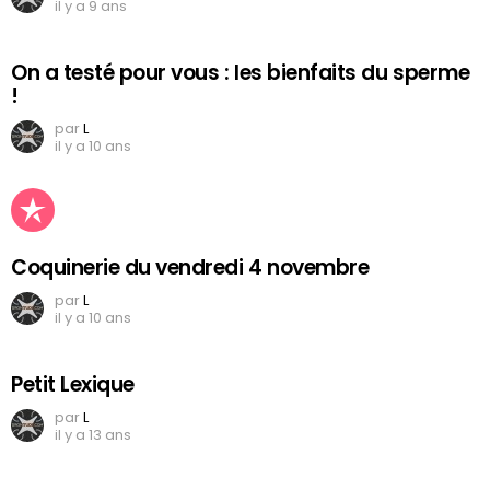
il y a 9 ans
On a testé pour vous : les bienfaits du sperme
!
par
L
il y a 10 ans
Coquinerie du vendredi 4 novembre
par
L
il y a 10 ans
Petit Lexique
par
L
il y a 13 ans