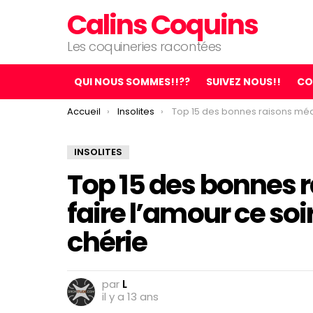
Calins Coquins
Les coquineries racontées
QUI NOUS SOMMES!!??
SUIVEZ NOUS!!
CO
You are here:
Accueil
Insolites
Top 15 des bonnes raisons médicales de faire l’amour ce soir, c’est pour ton 
INSOLITES
Top 15 des bonnes 
faire l’amour ce soi
chérie
par
L
il y a 13 ans