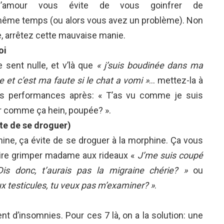
e l’amour vous évite de vous goinfrer de
ême temps (ou alors vous avez un problème). Non
e, arrêtez cette mauvaise manie.
oi
e sent nulle, et v’là que
« j’suis boudinée dans ma
te et c’est ma faute si le chat a vomi »
… mettez-la à
vos performances après: « T’as vu comme je suis
uir comme ça hein, poupée? ».
ite de se droguer)
ine, ça évite de se droguer à la morphine. Ça vous
faire grimper madame aux rideaux «
J’me suis coupé
Dis donc, t’aurais pas la migraine chérie? »
ou
ux testicules, tu veux pas m’examiner? »
.
nt d’insomnies. Pour ces 7 là, on a la solution: une