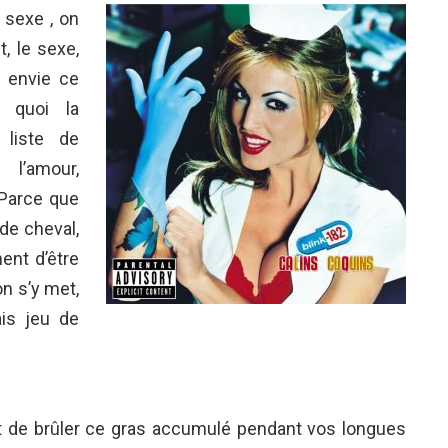
 sexe , on
t, le sexe,
s envie ce
 quoi la
 liste de
l’amour,
 Parce que
de cheval,
ent d’être
n s’y met,
is jeu de
et de brûler ce gras accumulé pendant vos longues