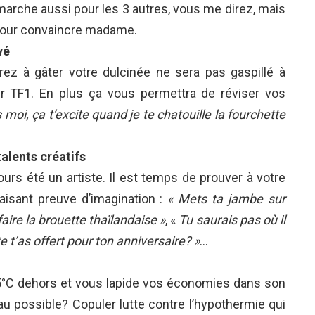
marche aussi pour les 3 autres, vous me direz, mais
 pour convaincre madame.
vé
z à gâter votre dulcinée ne sera pas gaspillé à
r TF1. En plus ça vous permettra de réviser vos
s moi, ça t’excite quand je te chatouille la fourchette
alents créatifs
jours été un artiste. Il est temps de prouver à votre
faisant preuve d’imagination :
« Mets ta jambe sur
aire la brouette thaïlandaise »
, «
Tu saurais pas où il
e t’as offert pour ton anniversaire? »
…
5°C dehors et vous lapide vos économies dans son
au possible? Copuler lutte contre l’hypothermie qui