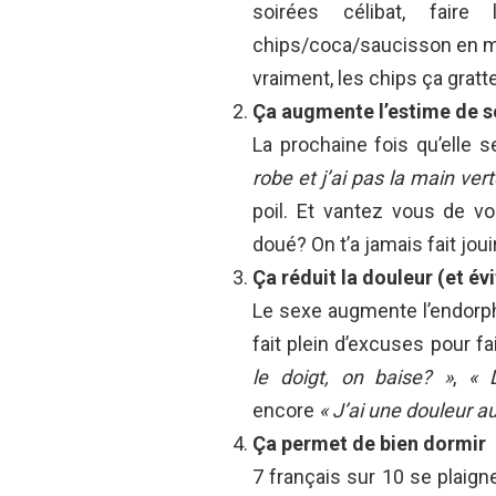
soirées célibat, fair
chips/coca/saucisson en m
vraiment, les chips ça gratt
Ça augmente l’estime de s
La prochaine fois qu’elle s
robe et j’ai pas la main ver
poil. Et vantez vous de 
doué? On t’a jamais fait jo
Ça réduit la douleur (et év
Le sexe augmente l’endorph
fait plein d’excuses pour 
le doigt, on baise? »
,
« 
encore
« J’ai une douleur a
Ça permet de bien dormir
7 français sur 10 se plaigne