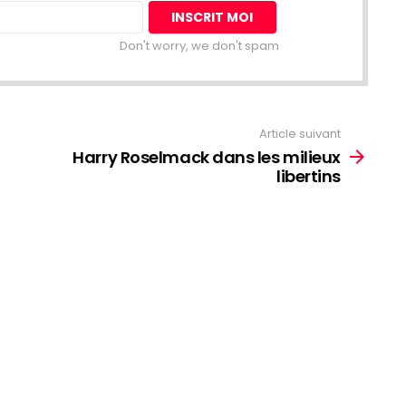
Don't worry, we don't spam
Article suivant
Harry Roselmack dans les milieux
libertins