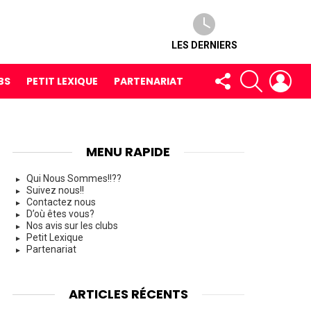
LES DERNIERS
FOLLOW
RECHERCH
LOG
BS
PETIT LEXIQUE
PARTENARIAT
US
MENU RAPIDE
Qui Nous Sommes!!??
Suivez nous!!
Contactez nous
D’où êtes vous?
Nos avis sur les clubs
Petit Lexique
Partenariat
ARTICLES RÉCENTS