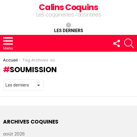
Calins Coquins
Les coquineries racontées
LES DERNIERS
FOLLOW
R
US
Menu
You are here:
Accueil
Tag Archives: soumission
SOUMISSION
ARCHIVES COQUINES
août 2026