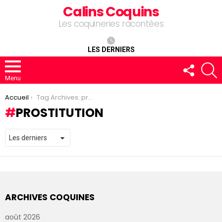
Calins Coquins
Les coquineries racontées
LES DERNIERS
FOLLOW
R
US
Menu
You are here:
Accueil
Tag Archives: prostitution
PROSTITUTION
ARCHIVES COQUINES
août 2026