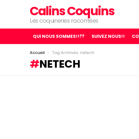
Calins Coquins
Les coquineries racontées
QUI NOUS SOMMES!!??
SUIVEZ NOUS!!
CO
You are here:
Accueil
Tag Archives: netech
NETECH