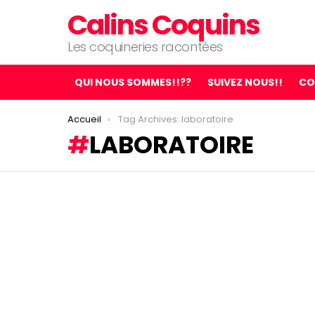
Calins Coquins
Les coquineries racontées
QUI NOUS SOMMES!!??
SUIVEZ NOUS!!
CO
You are here:
Accueil
Tag Archives: laboratoire
LABORATOIRE