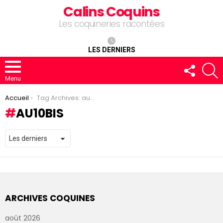
Calins Coquins
Les coquineries racontées
LES DERNIERS
FOLLOW
R
US
Menu
You are here:
Accueil
Tag Archives: au10bis
AU10BIS
ARCHIVES COQUINES
août 2026