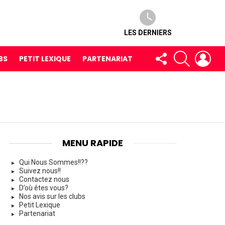
LES DERNIERS
FOLLOW
RECHERCH
LOG
BS
PETIT LEXIQUE
PARTENARIAT
US
MENU RAPIDE
Qui Nous Sommes!!??
Suivez nous!!
Contactez nous
D’où êtes vous?
Nos avis sur les clubs
Petit Lexique
Partenariat