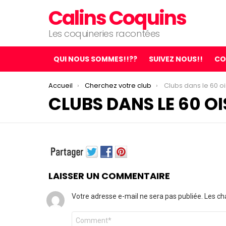
Calins Coquins
Les coquineries racontées
QUI NOUS SOMMES!!??
SUIVEZ NOUS!!
CO
You are here:
Accueil
Cherchez votre club
Clubs dans le 60 o
CLUBS DANS LE 60 OI
LAISSER UN COMMENTAIRE
Votre adresse e-mail ne sera pas publiée.
Les ch
C
o