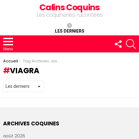
Calins Coquins
Les coquineries racontées
LES DERNIERS
FOLLOW
R
US
Menu
You are here:
Accueil
Tag Archives: viagra
VIAGRA
ARCHIVES COQUINES
août 2026