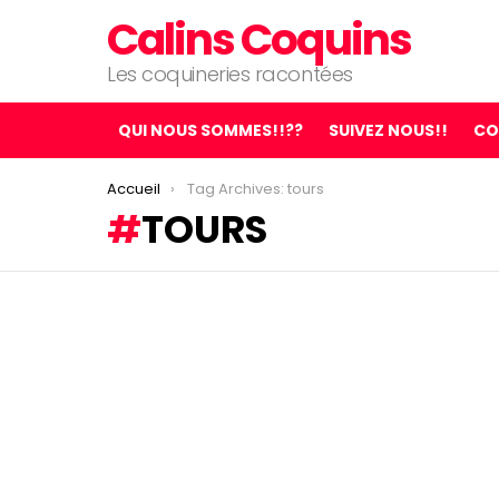
Calins Coquins
Les coquineries racontées
QUI NOUS SOMMES!!??
SUIVEZ NOUS!!
CO
You are here:
Accueil
Tag Archives: tours
TOURS