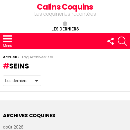
Calins Coquins
Les coquineries racontées
LES DERNIERS
FOLLOW
R
US
Menu
You are here:
Accueil
Tag Archives: seins
SEINS
ARCHIVES COQUINES
août 2026