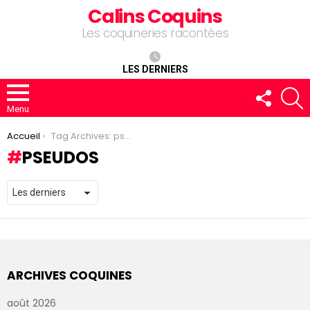
Calins Coquins
Les coquineries racontées
LES DERNIERS
FOLLOW
R
US
Menu
You are here:
Accueil
Tag Archives: pseudos
PSEUDOS
ARCHIVES COQUINES
août 2026