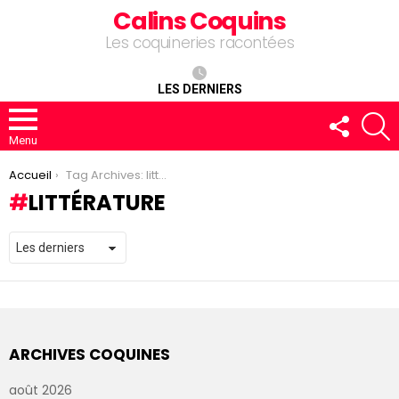
Calins Coquins
Les coquineries racontées
LES DERNIERS
FOLLOW
R
US
Menu
You are here:
Accueil
Tag Archives: littérature
LITTÉRATURE
ARCHIVES COQUINES
août 2026