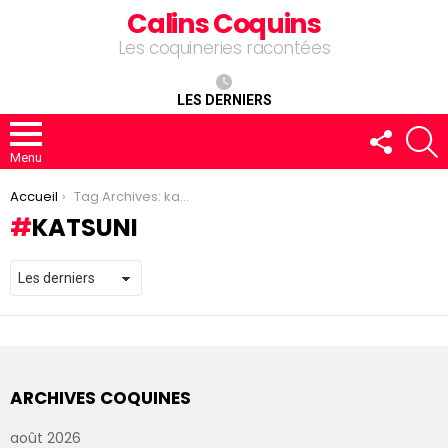
Calins Coquins
Les coquineries racontées
LES DERNIERS
FOLLOW
R
US
Menu
You are here:
Accueil
Tag Archives: katsuni
KATSUNI
ARCHIVES COQUINES
août 2026