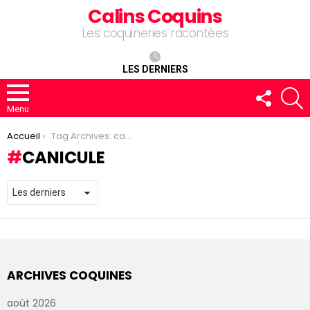
Calins Coquins
Les coquineries racontées
LES DERNIERS
FOLLOW
R
US
Menu
You are here:
Accueil
Tag Archives: canicule
CANICULE
ARCHIVES COQUINES
août 2026