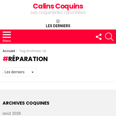
Calins Coquins
Les coquineries racontées
LES DERNIERS
FOLLOW
R
US
Menu
You are here:
Accueil
Tag Archives: réparation
RÉPARATION
ARCHIVES COQUINES
août 2026