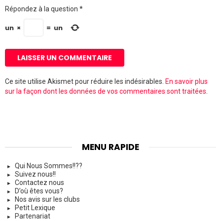
e
Répondez à la question
*
w
e
b
un
×
=
un
Ce site utilise Akismet pour réduire les indésirables.
En savoir plus
sur la façon dont les données de vos commentaires sont traitées
.
MENU RAPIDE
Qui Nous Sommes!!??
Suivez nous!!
Contactez nous
D’où êtes vous?
Nos avis sur les clubs
Petit Lexique
Partenariat