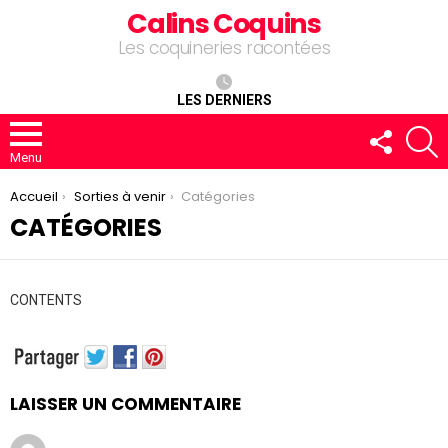
Calins Coquins
Les coquineries racontées
LES DERNIERS
FOLLOW
R
US
Menu
You are here:
Accueil
Sorties à venir
Catégories
CATÉGORIES
CONTENTS
LAISSER UN COMMENTAIRE