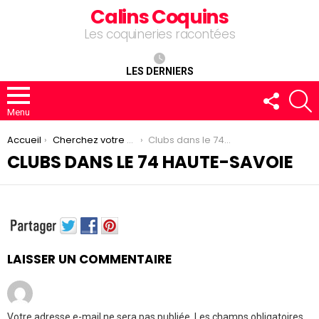
Calins Coquins
Les coquineries racontées
LES DERNIERS
FOLLOW
R
US
Menu
You are here:
Accueil
Cherchez votre club
Clubs dans le 74 Haute-Savoie
CLUBS DANS LE 74 HAUTE-SAVOIE
LAISSER UN COMMENTAIRE
Votre adresse e-mail ne sera pas publiée.
Les champs obligatoires