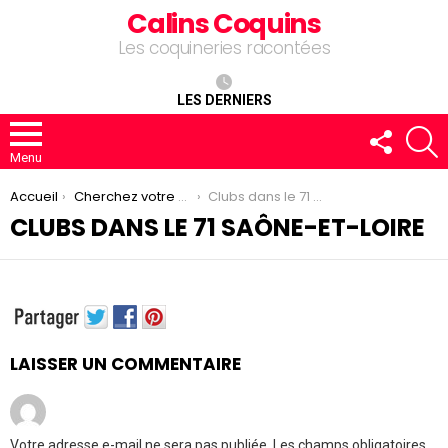
Calins Coquins
Les coquineries racontées
LES DERNIERS
FOLLOW
R
US
Menu
You are here:
Accueil
Cherchez votre club
Clubs dans le 71 Saône-et-Loire
CLUBS DANS LE 71 SAÔNE-ET-LOIRE
LAISSER UN COMMENTAIRE
Votre adresse e-mail ne sera pas publiée.
Les champs obligatoires