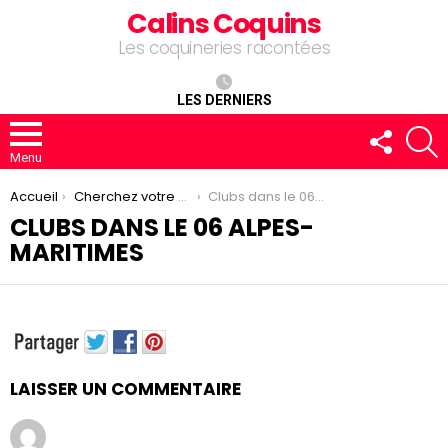
Calins Coquins
Les coquineries racontées
LES DERNIERS
FOLLOW
R
US
Menu
You are here:
Accueil
Cherchez votre club
Clubs dans le 06 Alpes-Maritimes
CLUBS DANS LE 06 ALPES-
MARITIMES
LAISSER UN COMMENTAIRE