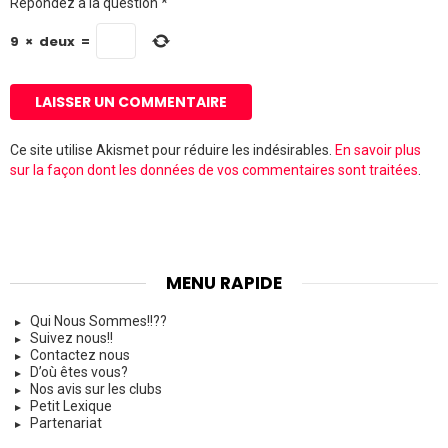
Répondez à la question
*
w
e
b
9
×
deux
=
Ce site utilise Akismet pour réduire les indésirables.
En savoir plus
sur la façon dont les données de vos commentaires sont traitées
.
MENU RAPIDE
Qui Nous Sommes!!??
Suivez nous!!
Contactez nous
D’où êtes vous?
Nos avis sur les clubs
Petit Lexique
Partenariat