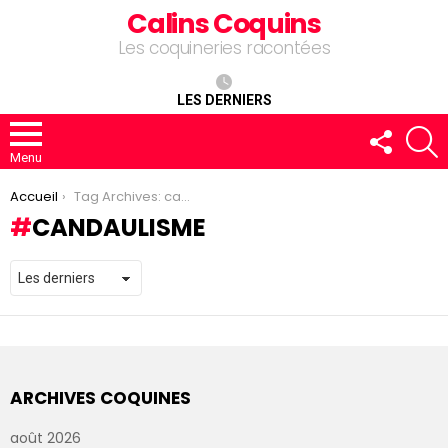
Calins Coquins
Les coquineries racontées
LES DERNIERS
FOLLOW
R
US
Menu
You are here:
Accueil
Tag Archives: candaulisme
CANDAULISME
ARCHIVES COQUINES
août 2026